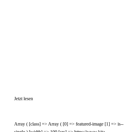
Jetzt lesen
Array ( [class] => Array ( [0] => featured-image [1] => is--
single ) [width] => 100 [src] => https://www.kita-