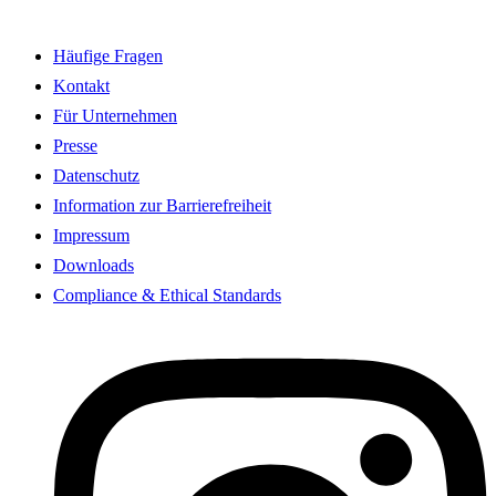
Häufige Fragen
Kontakt
Für Unternehmen
Presse
Datenschutz
Information zur Barrierefreiheit
Impressum
Downloads
Compliance & Ethical Standards
I
n
s
t
a
g