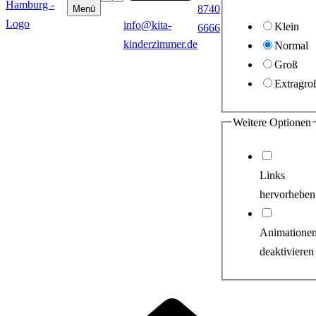
8740
Menü
info@kita-
Klein
6666
kinderzimmer.de
Normal
Groß
Extragro
Weitere Optionen
Links
hervorheben
Animatione
deaktivieren