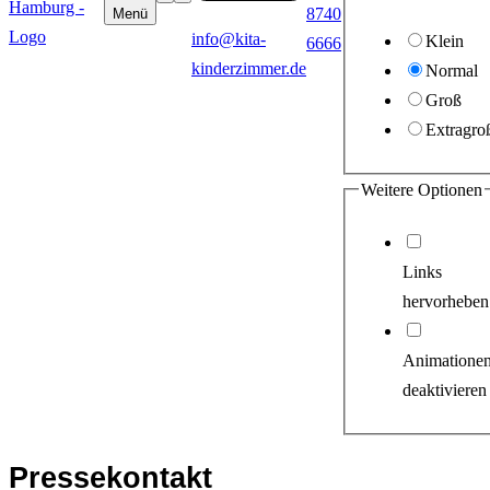
8740
Menü
info@kita-
Klein
6666
kinderzimmer.de
Normal
Groß
Extragro
Weitere Optionen
Links
hervorheben
Animatione
deaktivieren
Pressekontakt