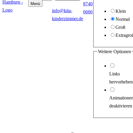
8740
Menü
info@kita-
Klein
6666
kinderzimmer.de
Normal
Groß
Extragro
Weitere Optionen
Links
hervorheben
Animatione
deaktivieren