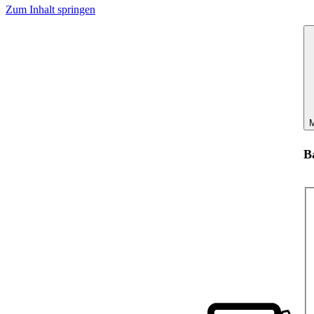
Zum Inhalt springen
M
B