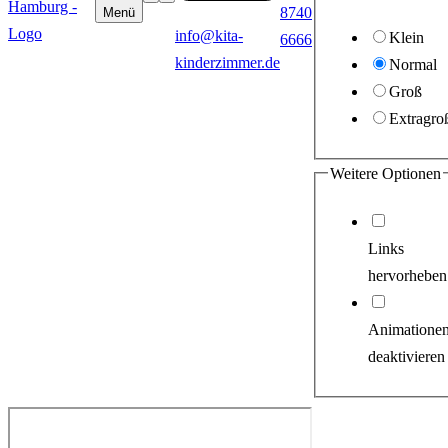
8740
Menü
info@kita-
Klein
6666
kinderzimmer.de
Normal
Groß
Extragro
Weitere Optionen
Links
hervorheben
Animatione
deaktivieren