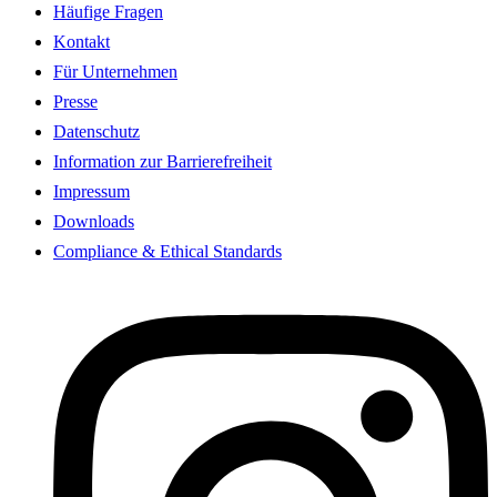
Häufige Fragen
Kontakt
Für Unternehmen
Presse
Datenschutz
Information zur Barrierefreiheit
Impressum
Downloads
Compliance & Ethical Standards
I
n
s
t
a
g
r