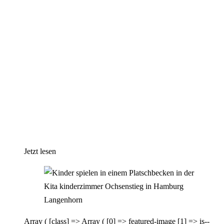
Jetzt lesen
Array ( [class] => Array ( [0] => featured-image [1] => is--