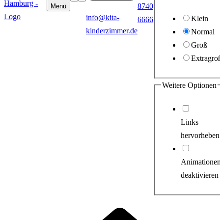
8740
Menü
info@kita-
Klein
6666
kinderzimmer.de
Normal
Groß
Extragro
Weitere Optionen
Links
hervorheben
Animatione
deaktivieren