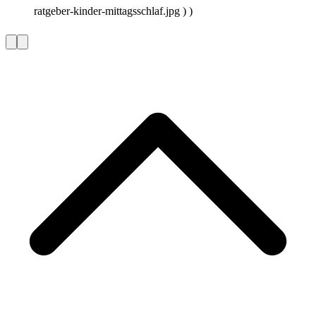
ratgeber-kinder-mittagsschlaf.jpg ) )
Vorherige
Nächste
Slide
Slide
L