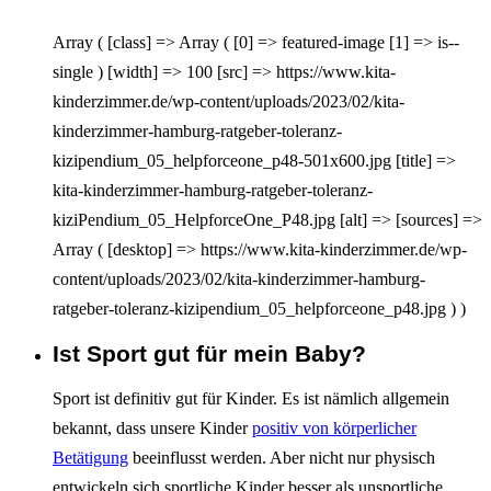
Array ( [class] => Array ( [0] => featured-image [1] => is--
single ) [width] => 100 [src] => https://www.kita-
kinderzimmer.de/wp-content/uploads/2023/02/kita-
kinderzimmer-hamburg-ratgeber-toleranz-
kizipendium_05_helpforceone_p48-501x600.jpg [title] =>
kita-kinderzimmer-hamburg-ratgeber-toleranz-
kiziPendium_05_HelpforceOne_P48.jpg [alt] => [sources] =>
Array ( [desktop] => https://www.kita-kinderzimmer.de/wp-
content/uploads/2023/02/kita-kinderzimmer-hamburg-
ratgeber-toleranz-kizipendium_05_helpforceone_p48.jpg ) )
Ist Sport gut für mein Baby?
Interagieren
Sport ist definitiv gut für Kinder. Es ist nämlich allgemein
bekannt, dass unsere Kinder
positiv von körperlicher
Betätigung
beeinflusst werden. Aber nicht nur physisch
entwickeln sich sportliche Kinder besser als unsportliche.