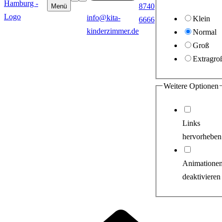
8740
Menü
info@kita-
Klein
6666
kinderzimmer.de
Normal
Groß
Extragro
Weitere Optionen
Links
hervorheben
Animatione
deaktivieren