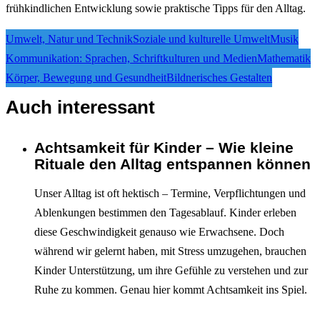
frühkindlichen Entwicklung sowie praktische Tipps für den Alltag.
Umwelt, Natur und Technik
Soziale und kulturelle Umwelt
Musik
Kommunikation: Sprachen, Schriftkulturen und Medien
Mathematik
Körper, Bewegung und Gesundheit
Bildnerisches Gestalten
Auch interessant
Achtsamkeit für Kinder – Wie kleine
Interagieren
Rituale den Alltag entspannen können
Unser Alltag ist oft hektisch – Termine, Verpflichtungen und
Ablenkungen bestimmen den Tagesablauf. Kinder erleben
diese Geschwindigkeit genauso wie Erwachsene. Doch
während wir gelernt haben, mit Stress umzugehen, brauchen
Kinder Unterstützung, um ihre Gefühle zu verstehen und zur
Ruhe zu kommen. Genau hier kommt Achtsamkeit ins Spiel.