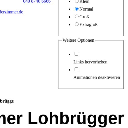
040 8740 6666
Klein
Normal
derzimmer.de
Groß
Extragroß
Weitere Optionen
Links hervorheben
Animationen deaktivieren
hbrügge
mer Lohbrügger