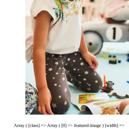
Array ( [class] => Array ( [0] => featured-image ) [width] =>