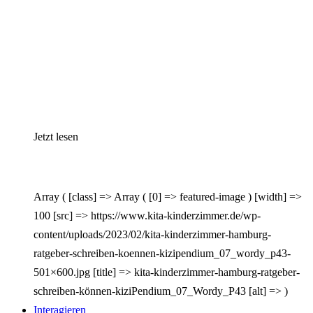
Jetzt lesen
Array ( [class] => Array ( [0] => featured-image ) [width] =>
100 [src] => https://www.kita-kinderzimmer.de/wp-
content/uploads/2023/02/kita-kinderzimmer-hamburg-
ratgeber-schreiben-koennen-kizipendium_07_wordy_p43-
501×600.jpg [title] => kita-kinderzimmer-hamburg-ratgeber-
schreiben-können-kiziPendium_07_Wordy_P43 [alt] => )
Interagieren