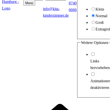
8740
Menü
info@kita-
Klein
6666
kinderzimmer.de
Normal
Groß
Extragro
Weitere Optionen
Links
hervorheben
Animatione
deaktivieren