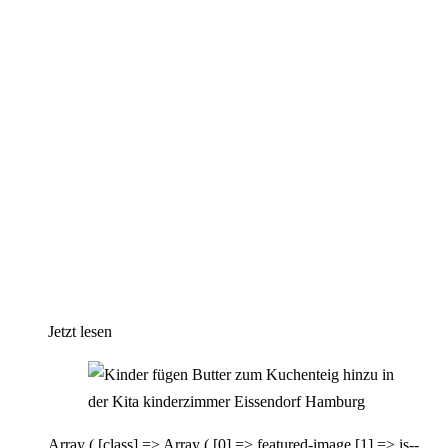
Jetzt lesen
Array ( [class] => Array ( [0] => featured-image [1] => is--