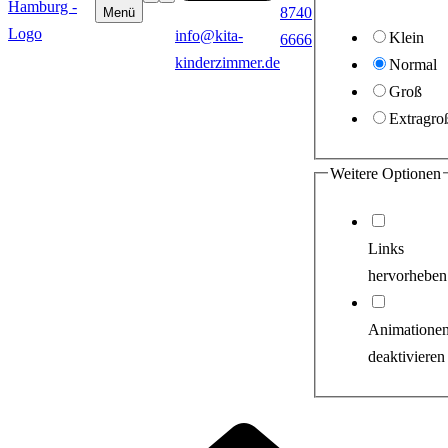
8740
Menü
info@kita-
Klein
6666
kinderzimmer.de
Normal
Groß
Extragro
Weitere Optionen
Links
hervorheben
Animatione
deaktivieren