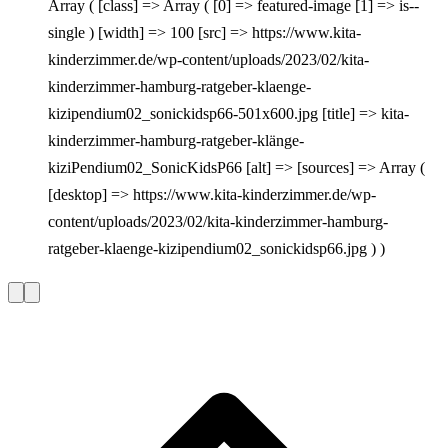
Array ( [class] => Array ( [0] => featured-image [1] => is--
single ) [width] => 100 [src] => https://www.kita-
kinderzimmer.de/wp-content/uploads/2023/02/kita-
kinderzimmer-hamburg-ratgeber-klaenge-
kizipendium02_sonickidsp66-501x600.jpg [title] => kita-
kinderzimmer-hamburg-ratgeber-klänge-
kiziPendium02_SonicKidsP66 [alt] => [sources] => Array (
[desktop] => https://www.kita-kinderzimmer.de/wp-
content/uploads/2023/02/kita-kinderzimmer-hamburg-
ratgeber-klaenge-kizipendium02_sonickidsp66.jpg ) )
Vorherige
Nächste
Slide
Slide
L