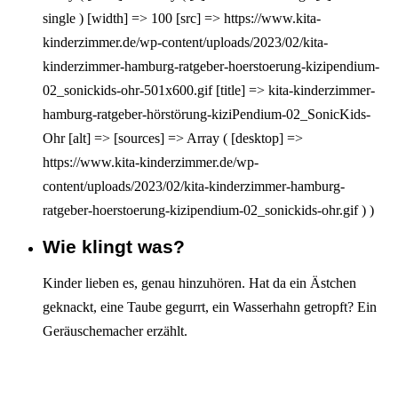
single ) [width] => 100 [src] => https://www.kita-
kinderzimmer.de/wp-content/uploads/2023/02/kita-
kinderzimmer-hamburg-ratgeber-hoerstoerung-kizipendium-
02_sonickids-ohr-501x600.gif [title] => kita-kinderzimmer-
hamburg-ratgeber-hörstörung-kiziPendium-02_SonicKids-
Ohr [alt] => [sources] => Array ( [desktop] =>
https://www.kita-kinderzimmer.de/wp-
content/uploads/2023/02/kita-kinderzimmer-hamburg-
ratgeber-hoerstoerung-kizipendium-02_sonickids-ohr.gif ) )
Wie klingt was?
Interagieren
Kinder lieben es, genau hinzuhören. Hat da ein Ästchen
geknackt, eine Taube gegurrt, ein Wasserhahn getropft? Ein
Geräuschemacher erzählt.