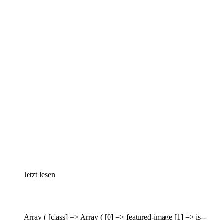
Jetzt lesen
Array ( [class] => Array ( [0] => featured-image [1] => is--