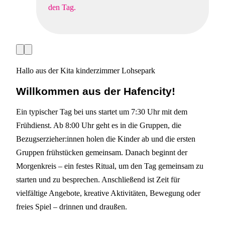
den Tag.
V
N
o
ä
r
c
Hallo aus der Kita kinderzimmer Lohsepark
h
h
e
s
r
t
Willkommen aus
der Hafencity
!
i
e
g
S
e
l
Ein typischer Tag bei uns startet um 7:30 Uhr mit dem
S
i
l
d
Frühdienst. Ab 8:00 Uhr geht es in die Gruppen, die
i
e
Bezugserzieher:innen holen die Kinder ab und die ersten
d
e
Gruppen frühstücken gemeinsam. Danach beginnt der
Morgenkreis – ein festes Ritual, um den Tag gemeinsam zu
starten und zu besprechen. Anschließend ist Zeit für
vielfältige Angebote, kreative Aktivitäten, Bewegung oder
freies Spiel – drinnen und draußen.