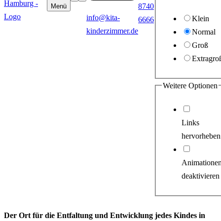
8740
Menü
info@kita-
Klein
6666
kinderzimmer.de
Normal
Groß
Extragro
Weitere Optionen
Links
hervorheben
Animatione
deaktivieren
Der Ort für die Entfaltung und Entwicklung jedes Kindes in