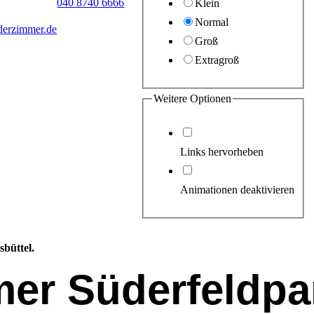
040 8740 6666
Klein
Normal
derzimmer.de
Groß
Extragroß
Weitere Optionen
Links hervorheben
Animationen deaktivieren
sbüttel.
mer Süderfeldpa