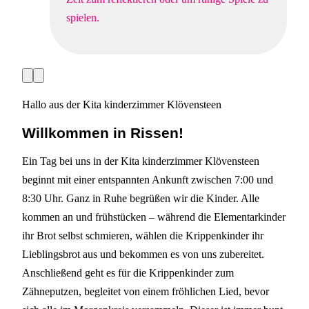
spielen.
V
N
o
ä
r
c
Hallo aus der Kita kinderzimmer Klövensteen
h
h
e
s
r
t
Willkommen in Rissen!
i
e
g
S
e
l
Ein Tag bei uns in der Kita kinderzimmer Klövensteen
S
i
l
d
beginnt mit einer entspannten Ankunft zwischen 7:00 und
i
e
8:30 Uhr. Ganz in Ruhe begrüßen wir die Kinder. Alle
d
e
kommen an und frühstücken – während die Elementarkinder
ihr Brot selbst schmieren, wählen die Krippenkinder ihr
Lieblingsbrot aus und bekommen es von uns zubereitet.
Anschließend geht es für die Krippenkinder zum
Zähneputzen, begleitet von einem fröhlichen Lied, bevor