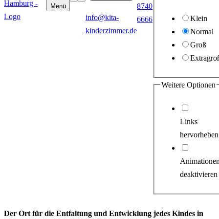
8740
Menü
info@kita-
Klein
6666
kinderzimmer.de
Normal
Groß
Extragro
Weitere Optionen
Links
hervorheben
Animatione
deaktivieren
Der Ort für die Entfaltung und Entwicklung jedes Kindes in