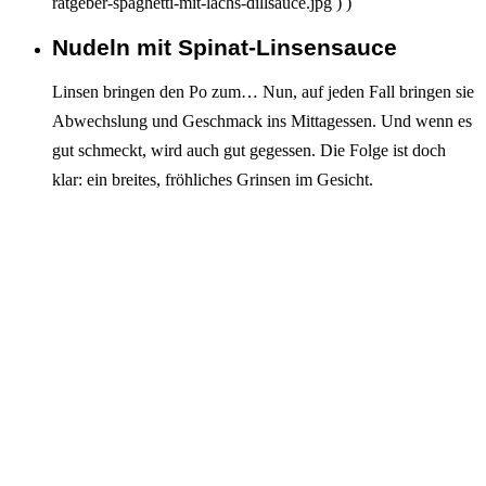
ratgeber-spaghetti-mit-lachs-dillsauce.jpg ) )
Nudeln mit Spinat-Linsensauce
Interagieren
Linsen bringen den Po zum… Nun, auf jeden Fall bringen sie
Abwechslung und Geschmack ins Mittagessen. Und wenn es
gut schmeckt, wird auch gut gegessen. Die Folge ist doch
klar: ein breites, fröhliches Grinsen im Gesicht.