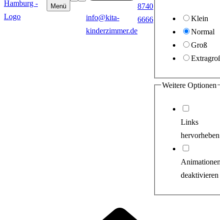
8740
Menü
info@kita-
Klein
6666
kinderzimmer.de
Normal
Groß
Extragro
Weitere Optionen
Links
hervorheben
Animatione
deaktivieren