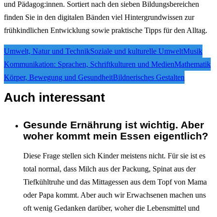
und Pädagog:innen. Sortiert nach den sieben Bildungsbereichen
finden Sie in den digitalen Bänden viel Hintergrundwissen zur
frühkindlichen Entwicklung sowie praktische Tipps für den Alltag.
Umwelt, Natur und Technik
Soziale und kulturelle Umwelt
Musik
Kommunikation: Sprachen, Schriftkulturen und Medien
Mathematik
Körper, Bewegung und Gesundheit
Bildnerisches Gestalten
Auch interessant
Gesunde Ernährung ist wichtig. Aber
Interagieren
woher kommt mein Essen eigentlich?
Diese Frage stellen sich Kinder meistens nicht. Für sie ist es
total normal, dass Milch aus der Packung, Spinat aus der
Tiefkühltruhe und das Mittagessen aus dem Topf von Mama
oder Papa kommt. Aber auch wir Erwachsenen machen uns
oft wenig Gedanken darüber, woher die Lebensmittel und