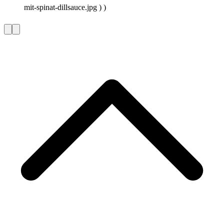
mit-spinat-dillsauce.jpg ) )
Vorherige
Nächste
Slide
Slide
L