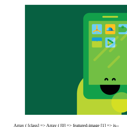
Array ( [class] => Array ( [0] => featured-image [1] => is--