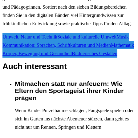
und Pädagog:innen. Sortiert nach den sieben Bildungsbereichen
finden Sie in den digitalen Bänden viel Hintergrundwissen zur
frühkindlichen Entwicklung sowie praktische Tipps für den Alltag.
Umwelt, Natur und Technik
Soziale und kulturelle Umwelt
Musik
Kommunikation: Sprachen, Schriftkulturen und Medien
Mathematik
Körper, Bewegung und Gesundheit
Bildnerisches Gestalten
Auch interessant
Mitmachen statt nur anfeuern: Wie
Interagieren
Eltern den Sportsgeist ihrer Kinder
prägen
Wenn Kinder Purzelbäume schlagen, Fangspiele spielen oder
sich im Garten ins nächste Abenteuer stürzen, dann geht es
nicht nur um Rennen, Springen und Klettern.