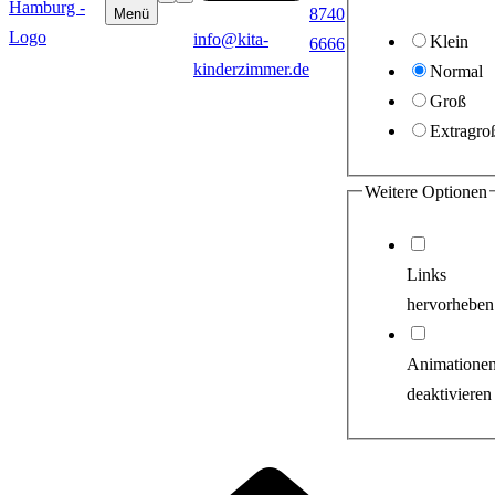
8740
Menü
info@kita-
Klein
6666
kinderzimmer.de
Normal
Groß
Extragro
Weitere Optionen
Links
hervorheben
Animatione
deaktivieren