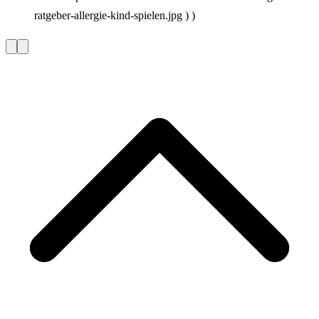
ratgeber-allergie-kind-spielen.jpg ) )
Vorherige
Nächste
Slide
Slide
L