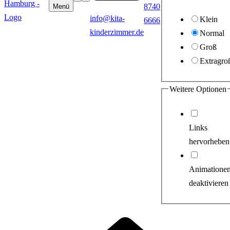
8740
Menü
info@kita-
Klein
6666
kinderzimmer.de
Normal
Groß
Extragro
Weitere Optionen
Links
hervorheben
Animatione
deaktivieren