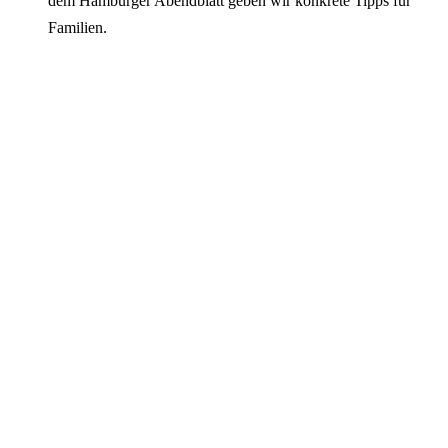
dem Hamburger Abendblatt geben wir konkrete Tipps für
Familien.